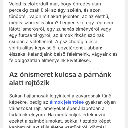
Veled is előfordult már, hogy ébredés után
percekig csak ültél az ágy szélén, és azon
tűnődtél, vajon mit akart jelenteni az az élethű,
mégis szürreális álom? Legyen szó egy rég nem
látott ismerősről, egy zuhanás élményéről vagy
egy furcsa tárgyról, az álmok ritkán szólnak
csupán a véletlenről. A pszichológia és a
spiritualitás képviselői egyetértenek abban:
éjszakai kalandjaink belső félelmeink, vágyaink és
feldolgozatlan élményeink kivetülései.
Az önismeret kulcsa a párnánk
alatt rejtőzik
Sokan hajlamosak legyinteni a zavarosnak tűnő
képekre, pedig az
álmok jelentése
gyakran olyan
válaszokat rejt, amelyeket éber állapotban a
tudatunk elnyom. Ha megtanuljuk értelmezni
ezeket a szimbólumokat, sokkal tisztább képet
kaphatunk aktuális élethelyzetünkről, döntési