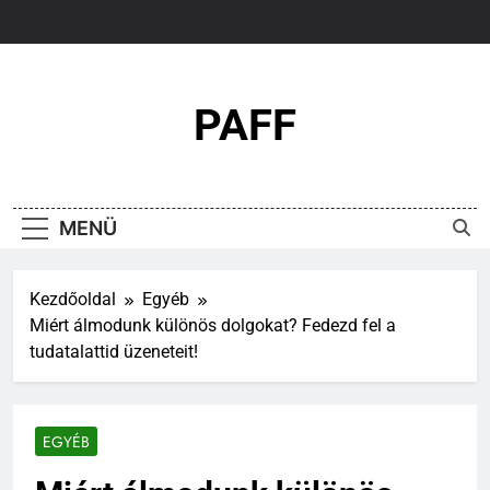
Ugrás
a
tartalomra
PAFF
MENÜ
Kezdőoldal
Egyéb
Miért álmodunk különös dolgokat? Fedezd fel a
tudatalattid üzeneteit!
EGYÉB