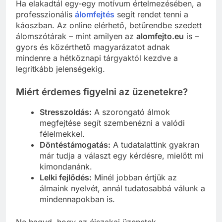
Ha elakadtál egy-egy motívum értelmezésében, a
professzionális
álomfejtés
segít rendet tenni a
káoszban. Az online elérhető, betűrendbe szedett
álomszótárak – mint amilyen az
alomfejto.eu
is –
gyors és közérthető magyarázatot adnak
mindenre a hétköznapi tárgyaktól kezdve a
legritkább jelenségekig.
Miért érdemes figyelni az üzenetekre?
Stresszoldás:
A szorongató álmok
megfejtése segít szembenézni a valódi
félelmekkel.
Döntéstámogatás:
A tudatalattink gyakran
már tudja a választ egy kérdésre, mielőtt mi
kimondanánk.
Lelki fejlődés:
Minél jobban értjük az
álmaink nyelvét, annál tudatosabbá válunk a
mindennapokban is.