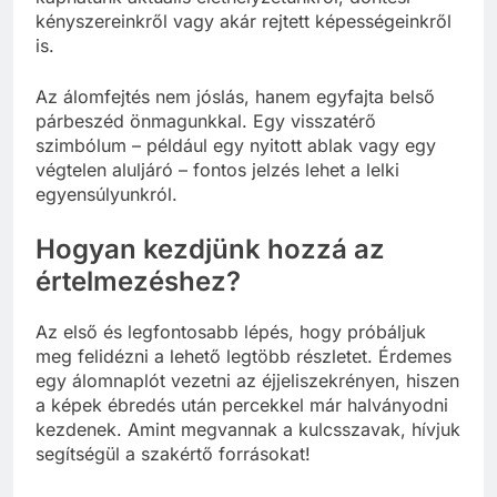
kényszereinkről vagy akár rejtett képességeinkről
is.
Az álomfejtés nem jóslás, hanem egyfajta belső
párbeszéd önmagunkkal. Egy visszatérő
szimbólum – például egy nyitott ablak vagy egy
végtelen aluljáró – fontos jelzés lehet a lelki
egyensúlyunkról.
Hogyan kezdjünk hozzá az
értelmezéshez?
Az első és legfontosabb lépés, hogy próbáljuk
meg felidézni a lehető legtöbb részletet. Érdemes
egy álomnaplót vezetni az éjjeliszekrényen, hiszen
a képek ébredés után percekkel már halványodni
kezdenek. Amint megvannak a kulcsszavak, hívjuk
segítségül a szakértő forrásokat!