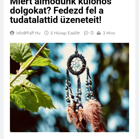
Miért álmodunk különös
dolgokat? Fedezd fel a
tudatalattid üzeneteit!
0
Info@paff.hu
5 Hónap Ezelőtt
3 Mins