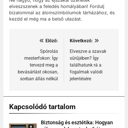
Ne hagyd, hogy az éjszakai üzenetek
elveszszenek a feledés homályában! Fordulj
bizalommal az álomszimbólumok tárházához, és
kezdd el még ma a belső utazást.
Előző:
Következő:
Bejegyzés
navigáció
Spórolás
Elveszve a szavak
mesterfokon: Így
sűrűjében? Így
tervezd meg a
találhatunk rá a
bevásárlást okosan,
fogalmak valódi
sorban állás nélkül
jelentésére
Kapcsolódó tartalom
Biztonság és esztétika: Hogyan