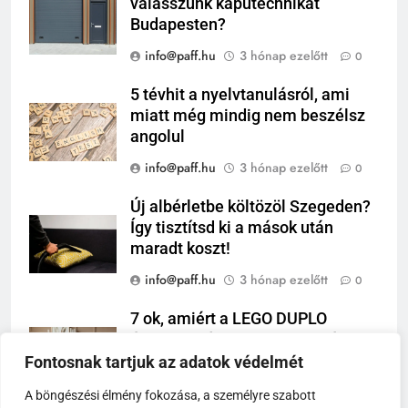
válasszunk kaputechnikát
Budapesten?
info@paff.hu
3 hónap ezelőtt
0
5 tévhit a nyelvtanulásról, ami
miatt még mindig nem beszélsz
angolul
info@paff.hu
3 hónap ezelőtt
0
Új albérletbe költözöl Szegeden?
Így tisztítsd ki a mások után
maradt koszt!
info@paff.hu
3 hónap ezelőtt
0
7 ok, amiért a LEGO DUPLO
évtizedek óta a gyerekszobák
királya
Fontosnak tartjuk az adatok védelmét
info@paff.hu
3 hónap ezelőtt
0
A böngészési élmény fokozása, a személyre szabott