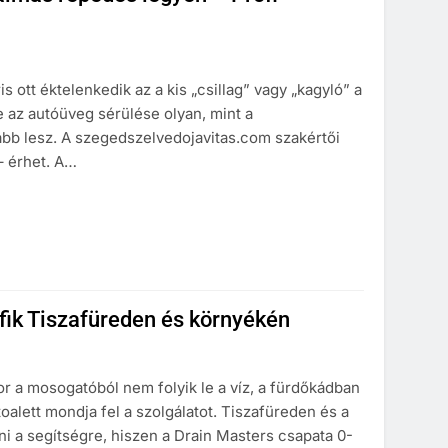
 ott éktelenkedik az a kis „csillag” vagy „kagyló” a
e az autóüveg sérülése olyan, mint a
bb lesz. A szegedszelvedojavitas.com szakértői
 – érhet. A…
fik Tiszafüreden és környékén
r a mosogatóból nem folyik le a víz, a fürdőkádban
oalett mondja fel a szolgálatot. Tiszafüreden és a
i a segítségre, hiszen a Drain Masters csapata 0-