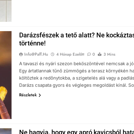
Darázsfészek a tető alatt? Ne kockáztass
történne!
Info@paff.hu
4 Hónap Ezelőtt
0
3 Mins
A tavaszi és nyári szezon beköszöntével nemcsak a jó
Egy ártatlannak tűnő zümmögés a terasz környékén ha
költöztek a redőnytokba, a szigetelés alá vagy a padlá
Darázs csapata gyors és végleges megoldást kínál. 
Részletek
Ne hagyja, hogy egy apró kavicsból hat