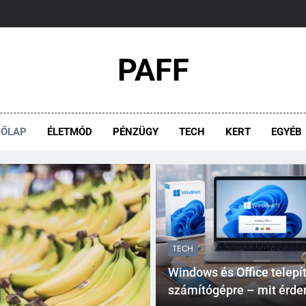
PAFF
DŐLAP
ÉLETMÓD
PÉNZÜGY
TECH
KERT
EGYÉB
TECH
Windows és Office telepít
számítógépre – mit érd