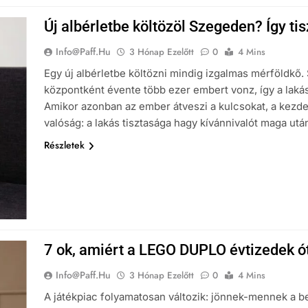
Új albérletbe költözöl Szegeden? Így ti
Info@paff.hu
3 Hónap Ezelőtt
0
4 Mins
Egy új albérletbe költözni mindig izgalmas mérföldkő
központként évente több ezer embert vonz, így a lakás
Amikor azonban az ember átveszi a kulcsokat, a kezdet
valóság: a lakás tisztasága hagy kívánnivalót maga ut
Részletek
7 ok, amiért a LEGO DUPLO évtizedek ó
Info@paff.hu
3 Hónap Ezelőtt
0
4 Mins
A játékpiac folyamatosan változik: jönnek-mennek a be