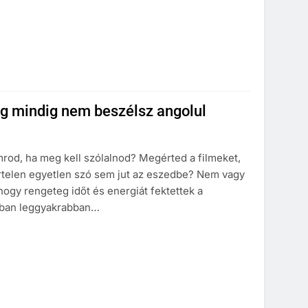
még mindig nem beszélsz angolul
mrod, ha meg kell szólalnod? Megérted a filmeket,
hirtelen egyetlen szó sem jut az eszedbe? Nem vagy
hogy rengeteg időt és energiát fektettek a
onban leggyakrabban…