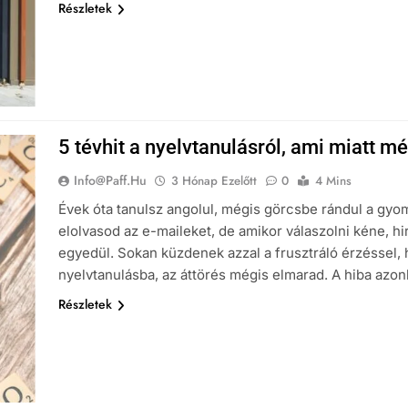
Részletek
5 tévhit a nyelvtanulásról, ami miatt 
Info@paff.hu
3 Hónap Ezelőtt
0
4 Mins
Évek óta tanulsz angolul, mégis görcsbe rándul a gyo
elolvasod az e-maileket, de amikor válaszolni kéne, 
egyedül. Sokan küzdenek azzal a frusztráló érzéssel, 
nyelvtanulásba, az áttörés mégis elmarad. A hiba az
Részletek