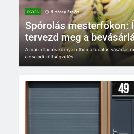
5 Hónap Ezelőtt
EGYÉB
Spórolás mesterfokon: 
tervezd meg a bevásárl
okosan, sorban állás né
A mai inflációs környezetben a tudatos vásárlás
a családi költségvetés…