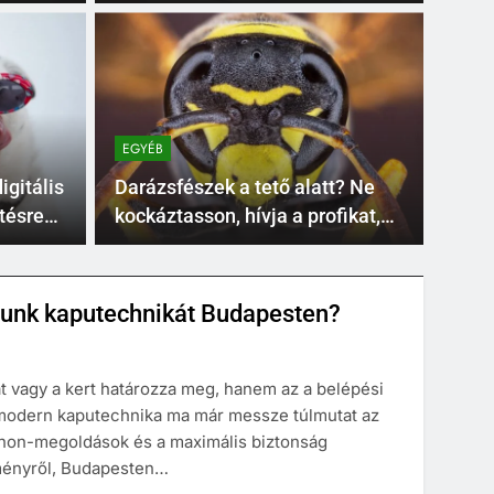
környékén
EGYÉB
esztétika: Hogyan
Dug
aputechnikát
meg
EGYÉB
kö
t nem csupán a homlokzat vagy a kert határozza
A házt
igitális
Darázsfészek a tető alatt? Ne
folyik 
tésre
kockáztasson, hívja a profikat,
mielőtt baj történne!
zunk kaputechnikát Budapesten?
 vagy a kert határozza meg, hanem az a belépési
 A modern kaputechnika ma már messze túlmutat az
thon-megoldások és a maximális biztonság
ítményről, Budapesten…