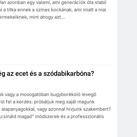
an azonban egy valami, ami generációk óta stabil
 titka ennek a színes kockának, ami miatt a mai
yermekeiknek, mint ahogy azt…
lég az ecet és a szódabikarbóna?
agok vagy a mosogatóban bugyborékoló levegő
l fel a kérdés: próbáljuk meg saját magunk
 alapanyagokkal, vagy azonnal hívjunk szakembert?
 „csináld magad” módszerek és a professzionális