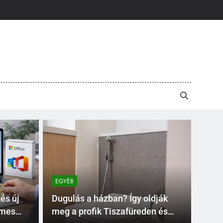
EGYÉB
és új
Dugulás a házban? Így oldják
emes
meg a profik Tiszafüreden és