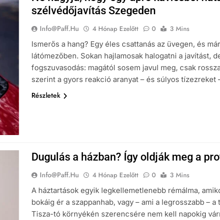
szélvédőjavítás Szegeden
Info@paff.hu
4 Hónap Ezelőtt
0
3 Mins
Ismerős a hang? Egy éles csattanás az üvegen, és máris
látómezőben. Sokan hajlamosak halogatni a javítást, d
fogszuvasodás: magától sosem javul meg, csak rossza
szerint a gyors reakció aranyat – és súlyos tízezreket
Részletek
Dugulás a házban? Így oldják meg a pro
Info@paff.hu
4 Hónap Ezelőtt
0
3 Mins
A háztartások egyik legkellemetlenebb rémálma, amiko
bokáig ér a szappanhab, vagy – ami a legrosszabb – a t
Tisza-tó környékén szerencsére nem kell napokig várn