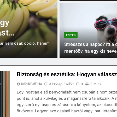
előre beszerezni?
3 Hónap Ezelőtt
EGYÉB
Így
Biztonság és 
ást
válasszunk k
EGYÉB
lkül
Budapesten?
 már nem csak opció, hanem
Egy ingatlan első benyomásá
Stresszes a napod? Itt a d
meg, hanem az…
mentőöv, ha egy kis neve
vágysz!
Biztonság és esztétika: Hogyan válass
Info@paff.hu
3 Hónap Ezelőtt
0
3 Mins
Egy ingatlan első benyomását nem csupán a homlokzat
pont is, ahol a külvilág és a magánszféra találkozik.
egyszerű nyitáson és záráson: a kényelem, az okosot
ötvözete. Legyen szó családi házról vagy ipari létes