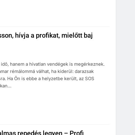
on, hívja a profikat, mielőtt baj
 idő, hanem a hívatlan vendégek is megérkeznek.
mar rémálommá válhat, ha kiderül: darazsak
sra. Ha Ön is ebbe a helyzetbe került, az SOS
Sokan…
almas repedés legyen – Profi