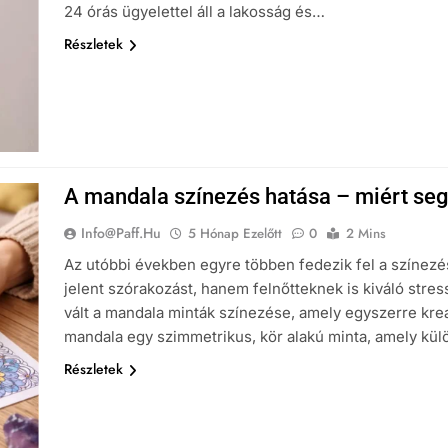
24 órás ügyelettel áll a lakosság és…
Részletek
A mandala színezés hatása – miért segí
Info@paff.hu
5 Hónap Ezelőtt
0
2 Mins
Az utóbbi években egyre többen fedezik fel a színez
jelent szórakozást, hanem felnőtteknek is kiváló str
vált a mandala minták színezése, amely egyszerre krea
mandala egy szimmetrikus, kör alakú minta, amely kü
Részletek