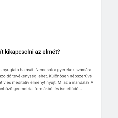
t kikapcsolni az elmét?
és nyugtató hatását. Nemcsak a gyerekek számára
esszoldó tevékenység lehet. Különösen népszerűvé
tív és meditatív élményt nyújt. Mi az a mandala? A
lönböző geometriai formákból és ismétlődő…