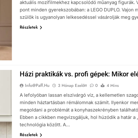
aktuális mozifilmekhez kapcsolódó műanyag figurák. V
pont minden gyerekszobában: a LEGO DUPLO. Vajon mi a
szülők is ugyanolyan lelkesedéssel vásárolják meg g
Részletek
Házi praktikák vs. profi gépek: Mikor e
Info@paff.hu
3 Hónap Ezelőtt
0
4 Mins
A lefolyóban lassan elszivárgó víz, a kellemetlen sz
minden háztartásban rémálomnak számít. Ilyenkor merü
megoldani a problémát a konyhaszekrényben található
Ebben a cikkben megvizsgáljuk, hol húzódik a határ a
technológia között. A…
Részletek