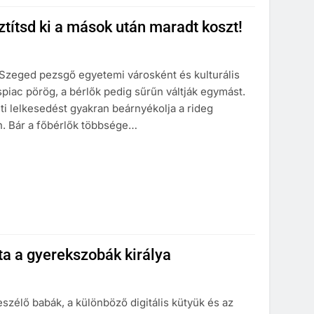
sztítsd ki a mások után maradt koszt!
. Szeged pezsgő egyetemi városként és kulturális
piac pörög, a bérlők pedig sűrűn váltják egymást.
i lelkesedést gyakran beárnyékolja a rideg
án. Bár a főbérlők többsége…
ta a gyerekszobák királya
szélő babák, a különböző digitális kütyük és az