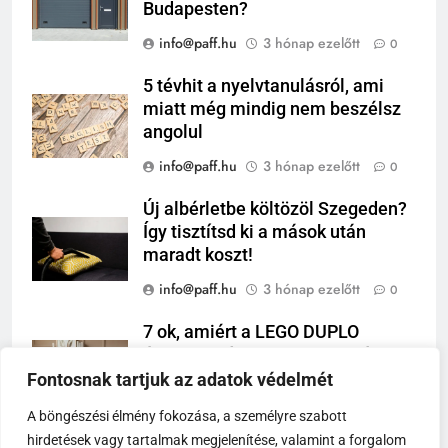
Budapesten?
info@paff.hu
3 hónap ezelőtt
0
5 tévhit a nyelvtanulásról, ami
miatt még mindig nem beszélsz
angolul
info@paff.hu
3 hónap ezelőtt
0
Új albérletbe költözöl Szegeden?
Így tisztítsd ki a mások után
maradt koszt!
info@paff.hu
3 hónap ezelőtt
0
7 ok, amiért a LEGO DUPLO
évtizedek óta a gyerekszobák
királya
Fontosnak tartjuk az adatok védelmét
info@paff.hu
3 hónap ezelőtt
0
A böngészési élmény fokozása, a személyre szabott
hirdetések vagy tartalmak megjelenítése, valamint a forgalom