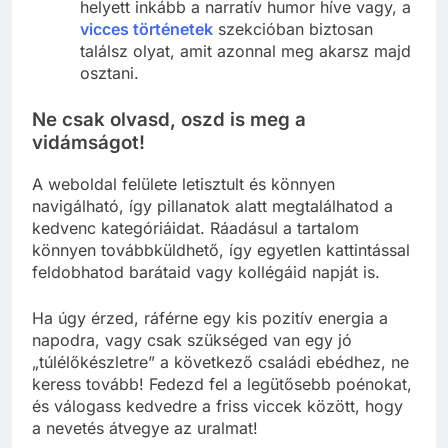
helyett inkább a narratív humor híve vagy, a
vicces történetek
szekcióban biztosan
találsz olyat, amit azonnal meg akarsz majd
osztani.
Ne csak olvasd, oszd is meg a
vidámságot!
A weboldal felülete letisztult és könnyen
navigálható, így pillanatok alatt megtalálhatod a
kedvenc kategóriáidat. Ráadásul a tartalom
könnyen továbbküldhető, így egyetlen kattintással
feldobhatod barátaid vagy kollégáid napját is.
Ha úgy érzed, ráférne egy kis pozitív energia a
napodra, vagy csak szükséged van egy jó
„túlélőkészletre” a következő családi ebédhez, ne
keress tovább! Fedezd fel a legütősebb poénokat,
és válogass kedvedre a friss viccek között, hogy
a nevetés átvegye az uralmat!