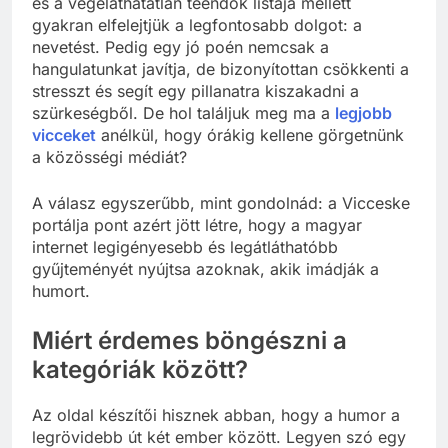
és a végeláthatatlan teendők listája mellett
gyakran elfelejtjük a legfontosabb dolgot: a
nevetést. Pedig egy jó poén nemcsak a
hangulatunkat javítja, de bizonyítottan csökkenti a
stresszt és segít egy pillanatra kiszakadni a
szürkeségből. De hol találjuk meg ma a
legjobb
vicceket
anélkül, hogy órákig kellene görgetnünk
a közösségi médiát?
A válasz egyszerűbb, mint gondolnád: a Vicceske
portálja pont azért jött létre, hogy a magyar
internet legigényesebb és legátláthatóbb
gyűjteményét nyújtsa azoknak, akik imádják a
humort.
Miért érdemes böngészni a
kategóriák között?
Az oldal készítői hisznek abban, hogy a humor a
legrövidebb út két ember között. Legyen szó egy