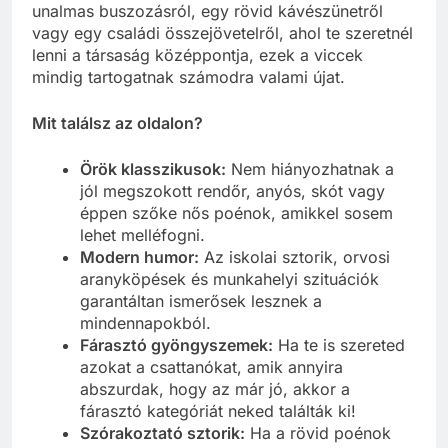
unalmas buszozásról, egy rövid kávészünetről
vagy egy családi összejövetelről, ahol te szeretnél
lenni a társaság középpontja, ezek a viccek
mindig tartogatnak számodra valami újat.
Mit találsz az oldalon?
Örök klasszikusok:
Nem hiányozhatnak a
jól megszokott rendőr, anyós, skót vagy
éppen szőke nős poénok, amikkel sosem
lehet melléfogni.
Modern humor:
Az iskolai sztorik, orvosi
aranyköpések és munkahelyi szituációk
garantáltan ismerősek lesznek a
mindennapokból.
Fárasztó gyöngyszemek:
Ha te is szereted
azokat a csattanókat, amik annyira
abszurdak, hogy az már jó, akkor a
fárasztó kategóriát neked találták ki!
Szórakoztató sztorik:
Ha a rövid poénok