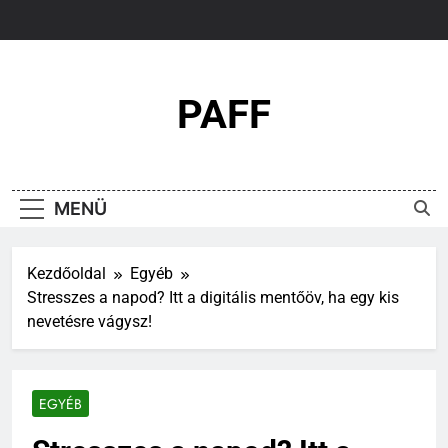
Ugrás
a
tartalomra
PAFF
MENÜ
Kezdőoldal
Egyéb
Stresszes a napod? Itt a digitális mentőöv, ha egy kis
nevetésre vágysz!
EGYÉB