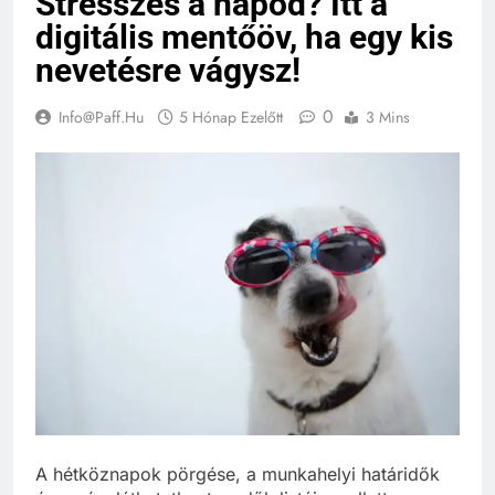
Stresszes a napod? Itt a
digitális mentőöv, ha egy kis
nevetésre vágysz!
0
Info@paff.hu
5 Hónap Ezelőtt
3 Mins
A hétköznapok pörgése, a munkahelyi határidők