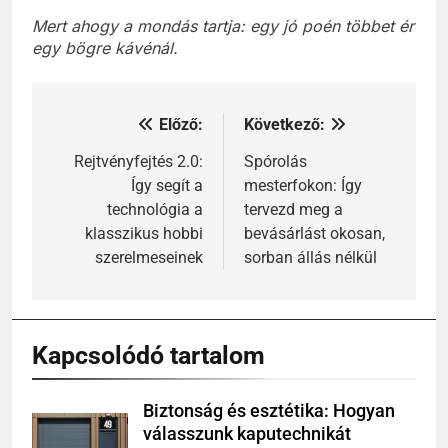
Mert ahogy a mondás tartja: egy jó poén többet ér
egy bögre kávénál.
Előző:
Következő:
Bejegyzés
navigáció
Rejtvényfejtés 2.0:
Spórolás
Így segít a
mesterfokon: Így
technológia a
tervezd meg a
klasszikus hobbi
bevásárlást okosan,
szerelmeseinek
sorban állás nélkül
Kapcsolódó tartalom
Biztonság és esztétika: Hogyan
válasszunk kaputechnikát