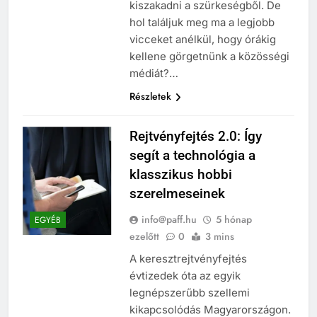
kiszakadni a szürkeségből. De
hol találjuk meg ma a legjobb
vicceket anélkül, hogy órákig
kellene görgetnünk a közösségi
médiát?…
Részletek
Rejtvényfejtés 2.0: Így
segít a technológia a
klasszikus hobbi
szerelmeseinek
info@paff.hu
5 hónap
EGYÉB
ezelőtt
0
3 mins
A keresztrejtvényfejtés
évtizedek óta az egyik
legnépszerűbb szellemi
kikapcsolódás Magyarországon.