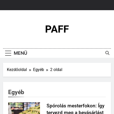
Ugrás
a
tartalomra
PAFF
MENÜ
Kezdőoldal
Egyéb
2 oldal
Egyéb
Spórolás mesterfokon: Így
tervezd meg a bevásárlást