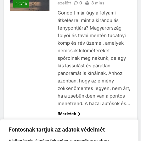
ezelőtt
0
3 mins
EGYÉB
Gondolt már úgy a folyami
átkelésre, mint a kirándulás
fénypontjára? Magyarország
folyói és tavai mentén tucatnyi
komp és rév üzemel, amelyek
nemcsak kilométereket
spórolnak meg nekünk, de egy
kis lassulást és páratlan
panorámát is kínálnak. Ahhoz
azonban, hogy az élmény
zökkenőmentes legyen, nem árt,
ha a zsebünkben van a pontos
menetrend. A hazai autósok és…
Részletek
Fontosnak tartjuk az adatok védelmét
1
2