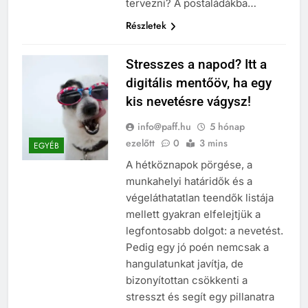
tervezni? A postaládákba…
Részletek
Stresszes a napod? Itt a
digitális mentőöv, ha egy
kis nevetésre vágysz!
info@paff.hu
5 hónap
ezelőtt
0
3 mins
EGYÉB
A hétköznapok pörgése, a
munkahelyi határidők és a
végeláthatatlan teendők listája
mellett gyakran elfelejtjük a
legfontosabb dolgot: a nevetést.
Pedig egy jó poén nemcsak a
hangulatunkat javítja, de
bizonyítottan csökkenti a
stresszt és segít egy pillanatra