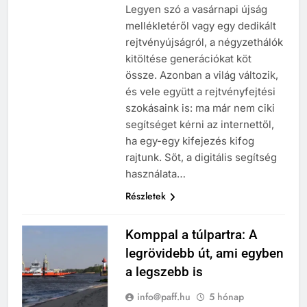
Legyen szó a vasárnapi újság
mellékletéről vagy egy dedikált
rejtvényújságról, a négyzethálók
kitöltése generációkat köt
össze. Azonban a világ változik,
és vele együtt a rejtvényfejtési
szokásaink is: ma már nem ciki
segítséget kérni az internettől,
ha egy-egy kifejezés kifog
rajtunk. Sőt, a digitális segítség
használata…
Részletek
Komppal a túlpartra: A
legrövidebb út, ami egyben
a legszebb is
info@paff.hu
5 hónap