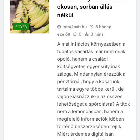
okosan, sorban állás
nélkül
info@paff.hu
5 hónap
EGYÉB
ezelőtt
0
3 mins
A mai inflációs környezetben a
tudatos vásárlás már nem csak
opció, hanem a családi
költségvetés egyensúlyának
záloga. Mindannyian érezzük a
pénztárnál, hogy a kosarunk
tartalma egyre többe kerül, de
vajon kiaknázzuk-e az összes
lehetőséget a spórolásra? A titok
nem a lemondásban, hanem a
megfelelő információk időben
történő beszerzésében rejlik.
Miért érdemes digitálisan