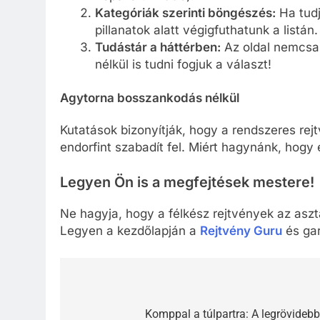
Kategóriák szerinti böngészés:
Ha tudj
pillanatok alatt végigfuthatunk a listán.
Tudástár a háttérben:
Az oldal nemcsak
nélkül is tudni fogjuk a választ!
Agytorna bosszankodás nélkül
Kutatások bizonyítják, hogy a rendszeres rejt
endorfint szabadít fel. Miért hagynánk, hogy
Legyen Ön is a megfejtések mestere!
Ne hagyja, hogy a félkész rejtvények az asz
Legyen a kezdőlapján a
Rejtvény Guru
és gar
Bejegyzés
navigáció
Komppal a túlpartra: A legrövidebb