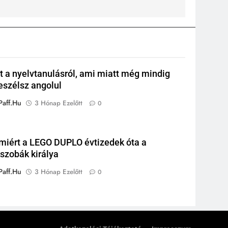
it a nyelvtanulásról, ami miatt még mindig
szélsz angolul
paff.hu
3 Hónap Ezelőtt
0
amiért a LEGO DUPLO évtizedek óta a
szobák királya
paff.hu
3 Hónap Ezelőtt
0