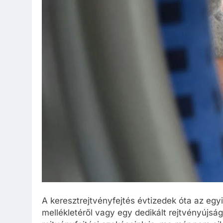
A keresztrejtvényfejtés évtizedek óta az eg
mellékletéről vagy egy dedikált rejtvényújság