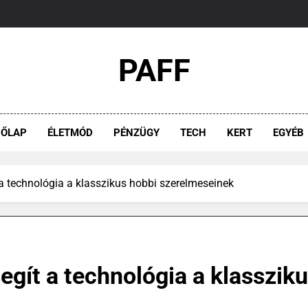
PAFF
DŐLAP
ÉLETMÓD
PÉNZÜGY
TECH
KERT
EGYÉB
t a technológia a klasszikus hobbi szerelmeseinek
segít a technológia a klasszi