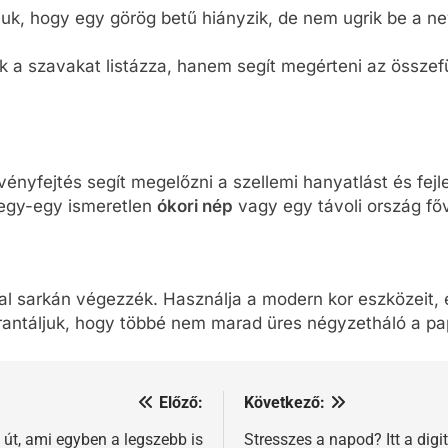
uk, hogy egy görög betű hiányzik, de nem ugrik be a n
 a szavakat listázza, hanem segít megérteni az összefü
vényfejtés segít megelőzni a szellemi hanyatlást és fejl
 egy-egy ismeretlen
ókori nép
vagy egy távoli ország fő
tal sarkán végezzék. Használja a modern kor eszközeit,
antáljuk, hogy többé nem marad üres négyzetháló a pa
Előző:
Következő:
 út, ami egyben a legszebb is
Stresszes a napod? Itt a digi