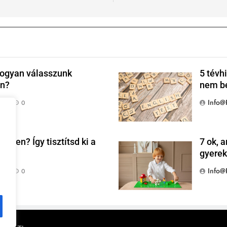
Hogyan válasszunk
5 tévh
en?
nem be
Info@
tt
0
geden? Így tisztítsd ki a
7 ok, 
!
gyerek
Info@
tt
0