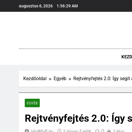
Ugrás
augusztus 6, 2026
1:56:30 AM
a
tartalomra
KEZ
Kezdőoldal
Egyéb
Rejtvényfejtés 2.0: Így segí
EGYÉB
Rejtvényfejtés 2.0: Így 
0
Info@paff.hu
5 Hónap Ezelőtt
3 Mins